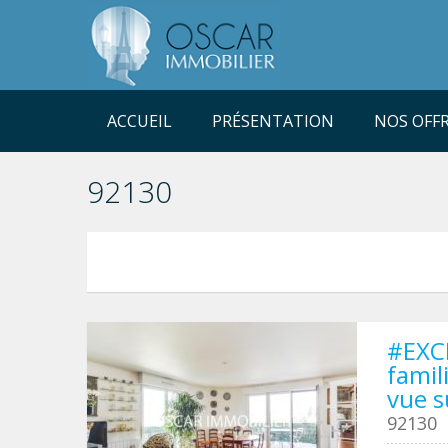
ACCUEIL
PRÉSENTATION
NOS OFF
92130
#EXC
famil
vue s
92130