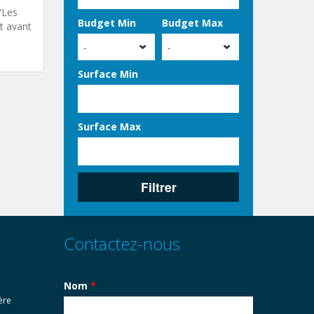
"Les
Budget Min
Budget Max
t avant
-
-
Surface Min
Surface Max
Filtrer
Contactez-nous
Nom
*
ère