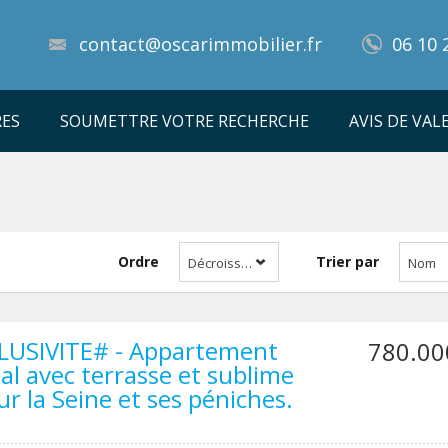
contact@oscarimmobilier.fr
06 10 
RES
SOUMETTRE VOTRE RECHERCHE
AVIS DE VAL
Ordre
Trier par
Décroissant
Nom
LUSIVITE# - Appartement
780.00
ial avec terrasse et sublime
ur la Seine et ses péniches.