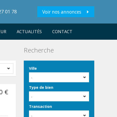
27 01 78
Voir nos annonces
EUR
ACTUALITÉS
CONTACT
Recherche
Ville
-
Type de bien
0 €
-
Transaction
-