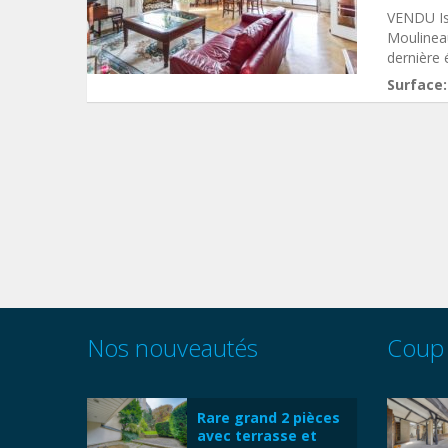
VENDU Is
Moulineau
dernière 
Surface:
Nos nouveautés
Coup
Rare grand 2 pièces
avec terrasse et