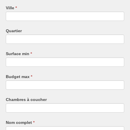
humain,
Ville
*
ne
remplissez
pas
ce
Quartier
champ.
Surface min
*
Budget max
*
Chambres à coucher
Nom complet
*