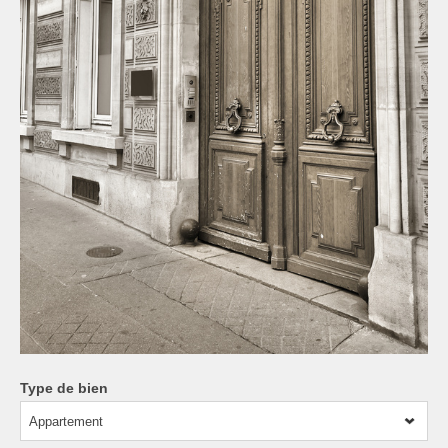
Si
Type de bien
vous
Appartement
êtes
un