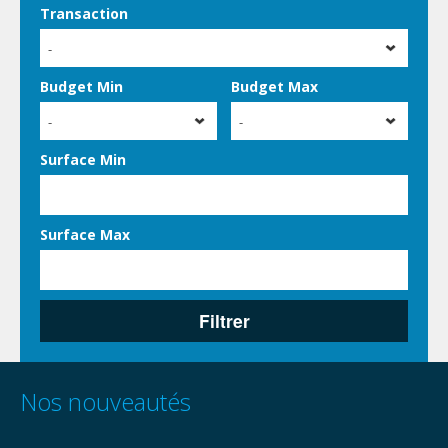
Transaction
-
Budget Min
Budget Max
-
-
Surface Min
Surface Max
Filtrer
Nos nouveautés