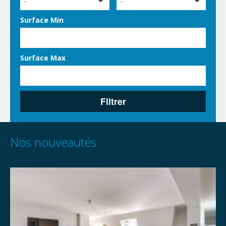
-
-
Surface Min
Surface Max
Filtrer
Nos nouveautés