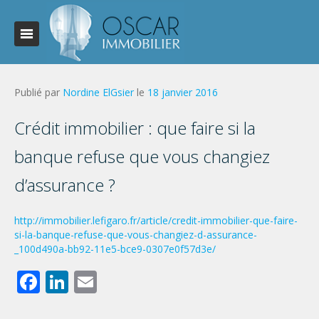
Publié par
Nordine ElGsier
le
18 janvier 2016
Crédit immobilier : que faire si la
banque refuse que vous changiez
d’assurance ?
http://immobilier.lefigaro.fr/article/credit-immobilier-que-faire-
si-la-banque-refuse-que-vous-changiez-d-assurance-
_100d490a-bb92-11e5-bce9-0307e0f57d3e/
Facebook
LinkedIn
Email