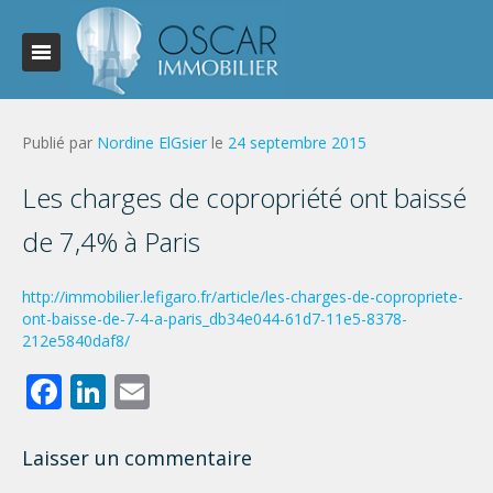
Publié par
Nordine ElGsier
le
24 septembre 2015
Les charges de copropriété ont baissé
de 7,4% à Paris
http://immobilier.lefigaro.fr/article/les-charges-de-copropriete-
ont-baisse-de-7-4-a-paris_db34e044-61d7-11e5-8378-
212e5840daf8/
Facebook
LinkedIn
Email
Laisser un commentaire