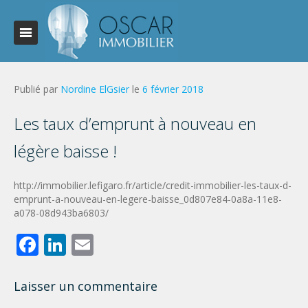
Publié par
Nordine ElGsier
le
6 février 2018
Les taux d’emprunt à nouveau en
légère baisse !
http://immobilier.lefigaro.fr/article/credit-immobilier-les-taux-d-
emprunt-a-nouveau-en-legere-baisse_0d807e84-0a8a-11e8-
a078-08d943ba6803/
Facebook
LinkedIn
Email
Laisser un commentaire