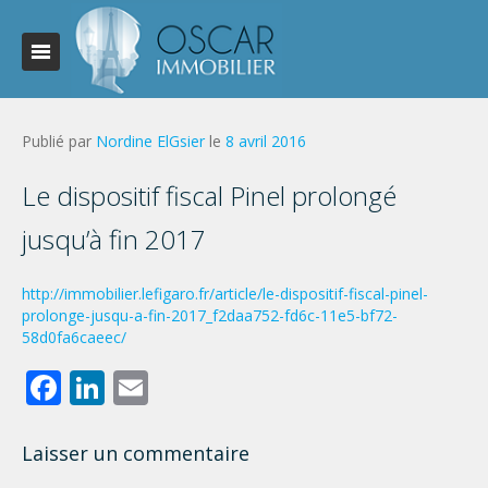
Publié par
Nordine ElGsier
le
8 avril 2016
Le dispositif fiscal Pinel prolongé
jusqu’à fin 2017
http://immobilier.lefigaro.fr/article/le-dispositif-fiscal-pinel-
prolonge-jusqu-a-fin-2017_f2daa752-fd6c-11e5-bf72-
58d0fa6caeec/
Facebook
LinkedIn
Email
Laisser un commentaire