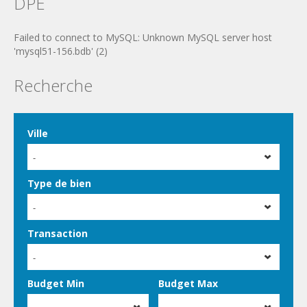
DPE
Failed to connect to MySQL: Unknown MySQL server host
'mysql51-156.bdb' (2)
Recherche
Ville
-
Type de bien
-
Transaction
-
Budget Min
Budget Max